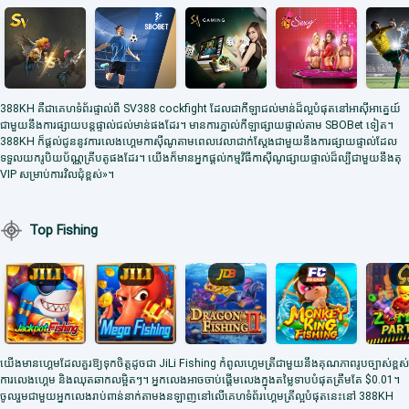
388KH គឺជាគេហទំព័រផ្ទាល់ពី SV388 cockfight ដែលជាកីឡាជល់មាន់ដ៏ល្អបំផុតនៅអាស៊ីអាគ្នេយ៍
ជាមួយនឹងការផ្សាយបន្តផ្ទាល់ជល់មាន់ផងដែរ។ មានការភ្នាល់កីឡាផ្សាយផ្ទាល់តាម SBOBet ទៀត។
388KH ក៏ផ្តល់ជូននូវការលេងហ្គេមកាស៊ីណូតាមពេលវេលាជាក់ស្តែងជាមួយនឹងការផ្សាយផ្ទាល់ដែល
ទទួលយករូបិយប័ណ្ណគ្រីបតូផងដែរ។ យើង​ក៏​មាន​អ្នក​ផ្តល់​កម្មវិធី​កាស៊ីណូ​ផ្សាយ​ផ្ទាល់​ដ៏​ល្បី​ជាមួយ​នឹង​តុ
VIP សម្រាប់​ការ​វិល​ជុំ​ខ្ពស់»។
Top Fishing
យើងមានហ្គេមដែលគួរឱ្យទុកចិត្តដូចជា JiLi Fishing កំពូលហ្គេមត្រីជាមួយនឹងគុណភាពរូបច្បាស់ខ្ពស់
ការលេងហ្គេម និងឈុតឆាកលម្អិតៗ។ អ្នកលេងអាចចាប់ផ្តើមលេងក្នុងតម្លៃទាបបំផុតត្រឹមតែ $0.01។
ចូលរួមជាមួយអ្នកលេងរាប់ពាន់នាក់តាមងនឡាញនៅលើគេហទំព័រហ្គេមត្រីល្អបំផុតនេះនៅ 388KH